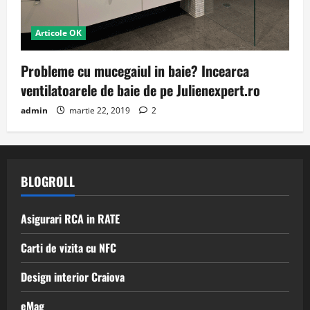
Articole OK
Probleme cu mucegaiul in baie? Incearca
ventilatoarele de baie de pe Julienexpert.ro
admin
martie 22, 2019
2
BLOGROLL
Asigurari RCA in RATE
Carti de vizita cu NFC
Design interior Craiova
eMag