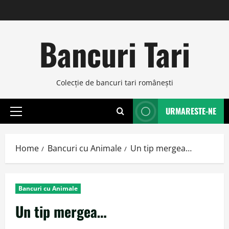
Skip
to
content
Bancuri Tari
Colecţie de bancuri tari româneşti
URMARESTE-NE
Primary
Menu
Home
Bancuri cu Animale
Un tip mergea…
Bancuri cu Animale
Un tip mergea…