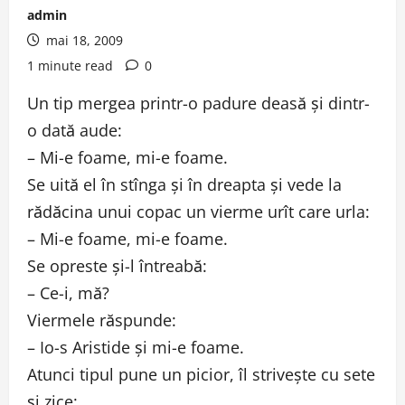
admin
mai 18, 2009
1 minute read
0
Un tip mergea printr-o padure deasă şi dintr-
o dată aude:
– Mi-e foame, mi-e foame.
Se uită el în stînga şi în dreapta şi vede la
rădăcina unui copac un vierme urît care urla:
– Mi-e foame, mi-e foame.
Se opreste şi-l întreabă:
– Ce-i, mă?
Viermele răspunde:
– Io-s Aristide şi mi-e foame.
Atunci tipul pune un picior, îl striveşte cu sete
şi zice: