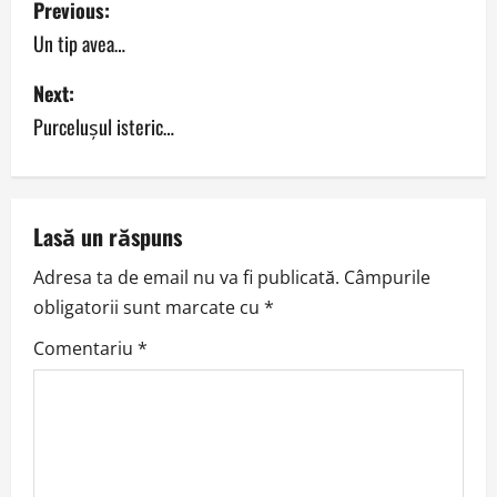
Previous:
o
Un tip avea…
s
Next:
Purceluşul isteric…
t
n
a
Lasă un răspuns
v
Adresa ta de email nu va fi publicată.
Câmpurile
obligatorii sunt marcate cu
*
i
Comentariu
*
g
a
t