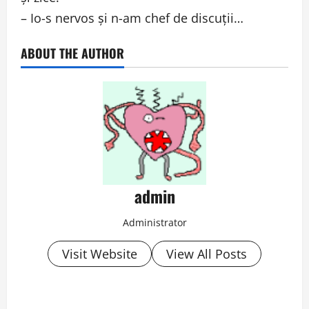
– Io-s nervos şi n-am chef de discuţii…
ABOUT THE AUTHOR
admin
Administrator
Visit Website
View All Posts
P