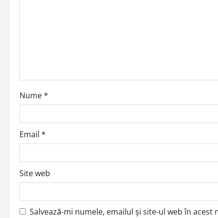
g
a
t
i
o
Nume
*
n
Email
*
Site web
Salvează-mi numele, emailul și site-ul web în acest