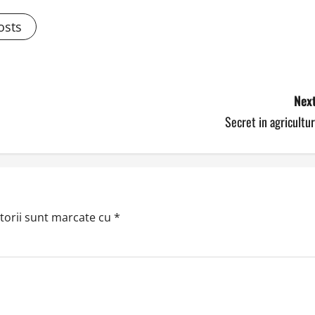
osts
Next
Secret in agricultu
torii sunt marcate cu
*