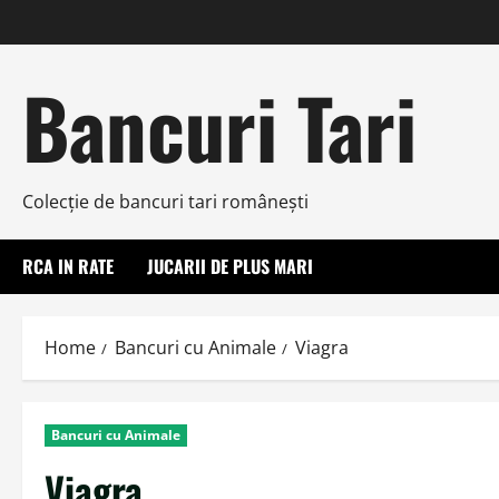
Skip
to
content
Bancuri Tari
Colecţie de bancuri tari româneşti
RCA IN RATE
JUCARII DE PLUS MARI
Home
Bancuri cu Animale
Viagra
Bancuri cu Animale
Viagra