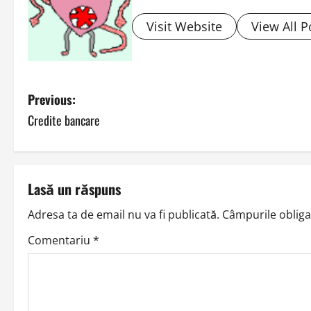
Visit Website
View All P
P
Previous:
Credite bancare
o
s
t
Lasă un răspuns
n
Adresa ta de email nu va fi publicată.
Câmpurile obliga
a
Comentariu
*
v
i