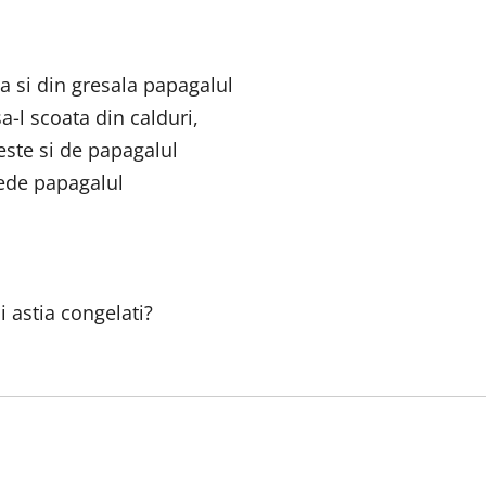
a si din gresala papagalul
-l scoata din calduri,
este si de papagalul
vede papagalul
i astia congelati?