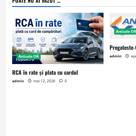
POATE NU AI VAZUT ...
Articole O
Pregateste-
admin
apr
Articole OK
RCA în rate și plata cu cardul
admin
mai 12, 2026
0