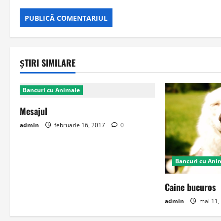
ȘTIRI SIMILARE
Bancuri cu Animale
Mesajul
admin
februarie 16, 2017
0
Bancuri cu Ani
Caine bucuros
admin
mai 11,