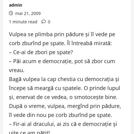
admin
mai 21, 2009
1 minute read
0
Vulpea se plimba prin pădure şi îl vede pe
corb zburînd pe spate. Îl întreabă mirată:
– Ce-ai de zbori pe spate?
– Păi acum e democraţie, pot să zbor cum
vreau.
Bagă vulpea la cap chestia cu democraţia şi
începe să meargă cu spatele. O prinde lupul
şi, enervat de ce vedea, o smotoceşte bine.
După o vreme, vulpea, mergînd prin pădure,
îl vede din nou pe corb zburînd pe spate.
– Fir-ai al dracului, ai zis că e democraţie şi
uite ce am păţit!