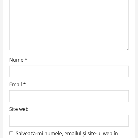
t
i
o
n
Nume
*
Email
*
Site web
Salvează-mi numele, emailul și site-ul web în