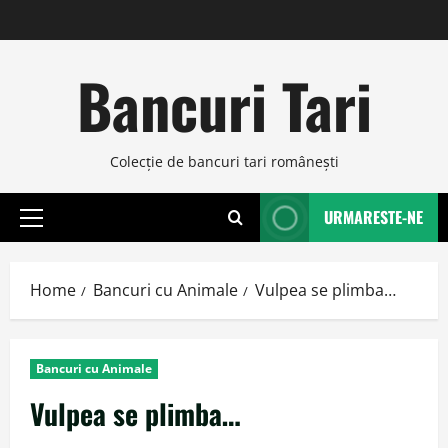
Skip
to
content
Bancuri Tari
Colecţie de bancuri tari româneşti
URMARESTE-NE
Primary
Menu
Home
Bancuri cu Animale
Vulpea se plimba…
Bancuri cu Animale
Vulpea se plimba…