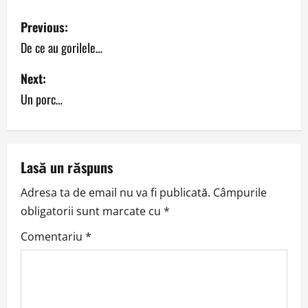
P
Previous:
o
De ce au gorilele…
s
Next:
Un porc…
t
n
a
Lasă un răspuns
v
Adresa ta de email nu va fi publicată.
Câmpurile
obligatorii sunt marcate cu
*
i
Comentariu
*
g
a