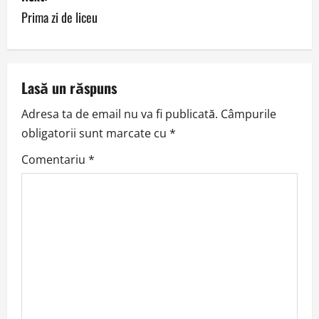
Prima zi de liceu
t
n
a
Lasă un răspuns
v
Adresa ta de email nu va fi publicată.
Câmpurile
obligatorii sunt marcate cu
*
i
Comentariu
*
g
a
t
i
o