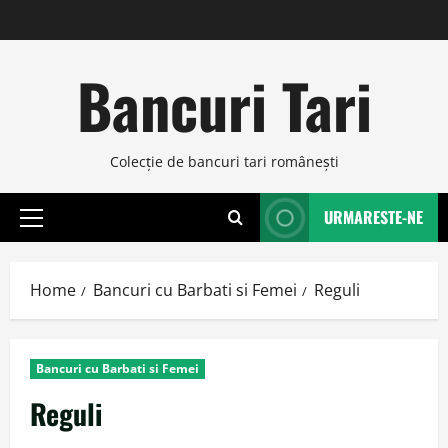
Skip
to
content
Bancuri Tari
Colecţie de bancuri tari româneşti
URMARESTE-NE
Primary
Menu
Home
Bancuri cu Barbati si Femei
Reguli
Bancuri cu Barbati si Femei
Reguli