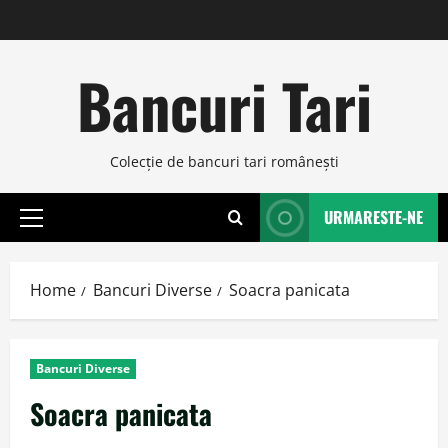
Skip
to
content
Bancuri Tari
Colecţie de bancuri tari româneşti
URMARESTE-NE
Primary
Menu
Home
Bancuri Diverse
Soacra panicata
Bancuri Diverse
Soacra panicata