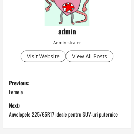
admin
Administrator
Visit Website
View All Posts
P
Previous:
o
Femeia
s
Next:
Anvelopele 225/65R17 ideale pentru SUV-uri puternice
t
n