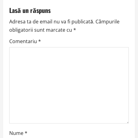
a
Lasă un răspuns
v
Adresa ta de email nu va fi publicată.
Câmpurile
obligatorii sunt marcate cu
*
i
Comentariu
*
g
a
t
i
o
n
Nume
*