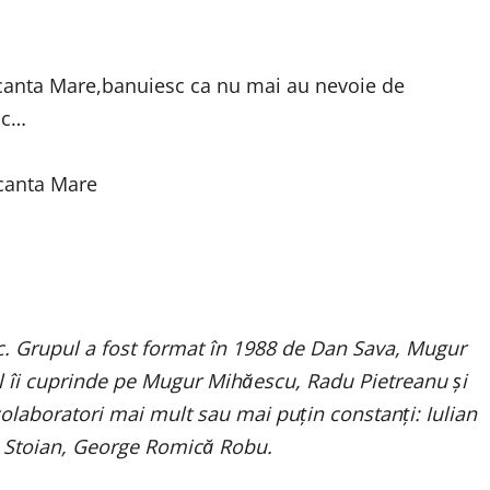
acanta Mare,banuiesc ca nu mai au nevoie de
sc…
. Grupul a fost format în 1988 de Dan Sava, Mugur
l îi cuprinde pe Mugur Mihăescu, Radu Pietreanu şi
 colaboratori mai mult sau mai puţin constanţi: Iulian
la Stoian, George Romică Robu.