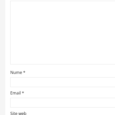
i
o
n
Nume
*
Email
*
Site web