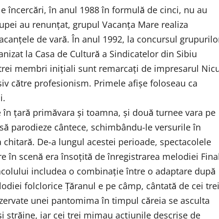
le încercări, în anul 1988 în formulă de cinci, nu au
upei au renunţat, grupul Vacanţa Mare realiza
vacanţele de vară. În anul 1992, la concursul grupurilo
nizat la Casa de Cultură a Sindicatelor din Sibiu
 trei membri iniţiali sunt remarcaţi de impresarul Nic
siv către profesionism. Primele afişe foloseau ca
i.
 în ţară primăvara şi toamna, şi două turnee vara pe
au să parodieze cântece, schimbându-le versurile în
la chitară. De-a lungul acestei perioade, spectacolele
 în scenă era însoţită de înregistrarea melodiei Fina
acolului includea o combinaţie între o adaptare după
lodiei folclorice Ţăranul e pe câmp, cântată de cei tre
zervate unei pantomima în timpul căreia se asculta
 străine, iar cei trei mimau acţiunile descrise de