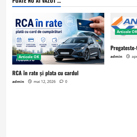
POATE NU AI VAZUT ...
Articole O
Pregateste-
admin
apr
Articole OK
RCA în rate și plata cu cardul
admin
mai 12, 2026
0