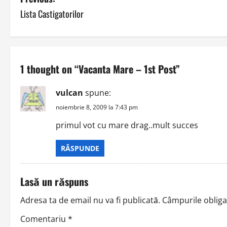
P
Lista Castigatorilor
o
s
t
1 thought on “
Vacanta Mare – 1st Post
”
n
vulcan
spune:
a
noiembrie 8, 2009 la 7:43 pm
v
primul vot cu mare drag..mult succes
i
RĂSPUNDE
g
Lasă un răspuns
a
Adresa ta de email nu va fi publicată.
Câmpurile obliga
t
Comentariu
*