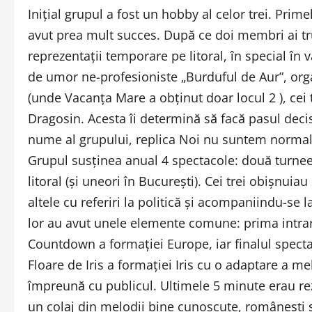
Iniţial grupul a fost un hobby al celor trei. Prime
avut prea mult succes. După ce doi membri ai tr
reprezentaţii temporare pe litoral, în special în 
de umor ne-profesioniste „Burduful de Aur”, orga
(unde Vacanţa Mare a obţinut doar locul 2 ), cei
Dragosin. Acesta îi determină să facă pasul deci
nume al grupului, replica Noi nu suntem normal
Grupul susţinea anual 4 spectacole: două turnee
litoral (şi uneori în Bucureşti). Cei trei obişnui
altele cu referiri la politică şi acompaniindu-se 
lor au avut unele elemente comune: prima intrare
Countdown a formaţiei Europe, iar finalul spect
Floare de Iris a formaţiei Iris cu o adaptare a me
împreună cu publicul. Ultimele 5 minute erau re
un colaj din melodii bine cunoscute, româneşti şi