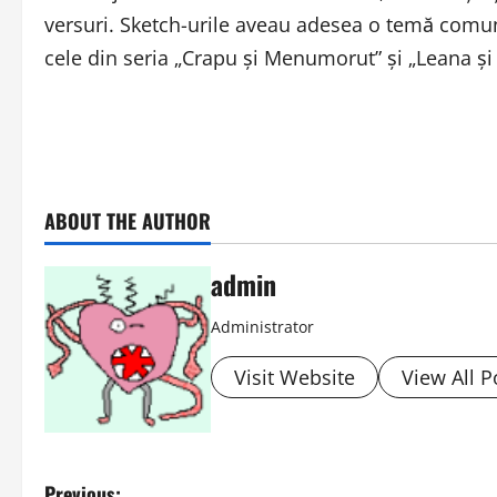
versuri. Sketch-urile aveau adesea o temă comună
cele din seria „Crapu şi Menumorut” şi „Leana şi
ABOUT THE AUTHOR
admin
Administrator
Visit Website
View All P
Previous: