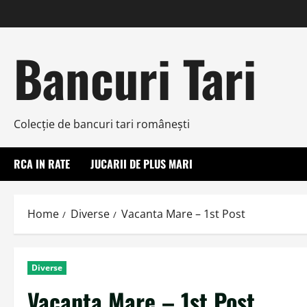
Skip
to
content
Bancuri Tari
Colecţie de bancuri tari româneşti
RCA IN RATE
JUCARII DE PLUS MARI
Home
Diverse
Vacanta Mare – 1st Post
Diverse
Vacanta Mare – 1st Post