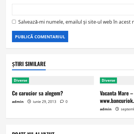
Salvează-mi numele, emailul și site-ul web în acest
ȘTIRI SIMILARE
Diverse
Diverse
Ce carucior sa alegem?
Vacanta Mare –
www.bancuriok
admin
iunie 29, 2013
0
admin
septemb