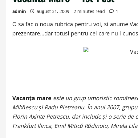
admin
august 31, 2009
2 minutes read
1
O sa fac o noua rubrica pentru voi, si anume V
prezentare…dar totusi pentru cei care nu i cuno
Vacanţa mare
este un grup umoristic românesc
Mihăescu şi Radu Pietreanu. În anul 2007, grupu
Florin Axinte Petrescu, dar include şi o serie de
Frankfurt Ilinca, Emil Mitică Rădinoiu, Mirela Li