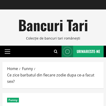
Skip
to
content
Bancuri Tari
Colecţie de bancuri tari româneşti
URMARESTE-NE
Primary
Menu
Home
Funny
Ce zice barbatul din fiecare zodie dupa ce-a facut
sex?
Funny