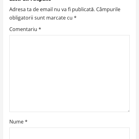
v
Adresa ta de email nu va fi publicată.
Câmpurile
obligatorii sunt marcate cu
*
i
Comentariu
*
g
a
t
i
o
n
Nume
*