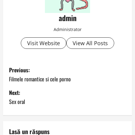
admin
Administrator
Visit Website
View All Posts
P
Previous:
o
Filmele romantice si cele porno
s
Next:
Sex oral
t
n
a
Lasă un răspuns