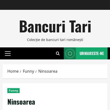
Skip
to
content
Bancuri Tari
Colecţie de bancuri tari româneşti
URMARESTE-NE
Primary
Menu
Home
Funny
Ninsoarea
Funny
Ninsoarea