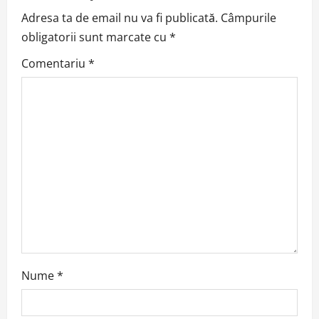
v
Adresa ta de email nu va fi publicată.
Câmpurile
obligatorii sunt marcate cu
*
i
Comentariu
*
g
a
t
i
o
n
Nume
*