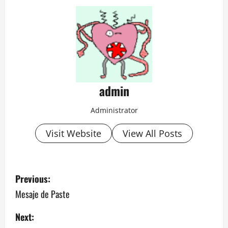
admin
Administrator
Visit Website
View All Posts
P
Previous:
o
Mesaje de Paste
s
Next: