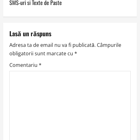
SMS-uri si Texte de Paste
t
n
a
Lasă un răspuns
v
Adresa ta de email nu va fi publicată.
Câmpurile
obligatorii sunt marcate cu
*
i
Comentariu
*
g
a
t
i
o
n