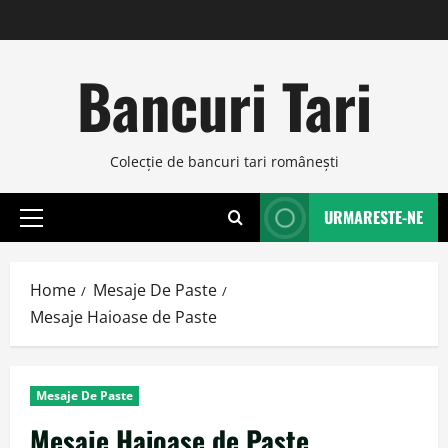
Skip
to
content
Bancuri Tari
Colecţie de bancuri tari româneşti
URMARESTE-NE
Primary
Menu
Home
Mesaje De Paste
Mesaje Haioase de Paste
Mesaje De Paste
Mesaje Haioase de Paste