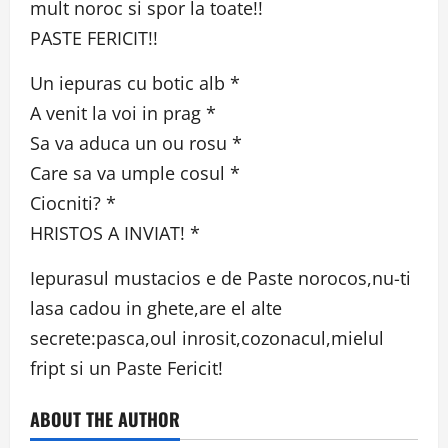
mult noroc si spor la toate!!
PASTE FERICIT!!
Un iepuras cu botic alb *
A venit la voi in prag *
Sa va aduca un ou rosu *
Care sa va umple cosul *
Ciocniti? *
HRISTOS A INVIAT! *
Iepurasul mustacios e de Paste norocos,nu-ti
lasa cadou in ghete,are el alte
secrete:pasca,oul inrosit,cozonacul,mielul
fript si un Paste Fericit!
ABOUT THE AUTHOR