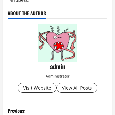
Te iubesc!
ABOUT THE AUTHOR
admin
Administrator
Visit Website
View All Posts
P
Previous: