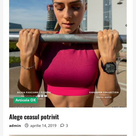
Articole OK
Alege ceasul potrivit
admin
aprilie 14, 2019
3