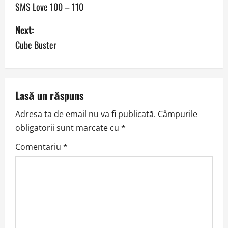
o
SMS Love 100 – 110
s
Next:
Cube Buster
t
n
a
Lasă un răspuns
v
Adresa ta de email nu va fi publicată.
Câmpurile
obligatorii sunt marcate cu
*
i
Comentariu
*
g
a
t
i