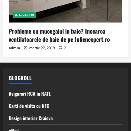
Articole OK
Probleme cu mucegaiul in baie? Incearca
ventilatoarele de baie de pe Julienexpert.ro
admin
martie 22, 2019
2
BLOGROLL
Asigurari RCA in RATE
Carti de vizita cu NFC
Design interior Craiova
eMag