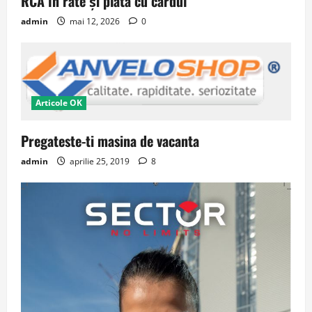
RCA în rate și plata cu cardul
admin
mai 12, 2026
0
Articole OK
Pregateste-ti masina de vacanta
admin
aprilie 25, 2019
8