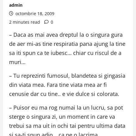
admin
octombrie 18, 2009
2 minutes read
0
– Daca as mai avea dreptul la o singura gura
de aer mi-as tine respiratia pana ajung la tine
sa iti spun ca te iubesc… chiar cu riscul de a
muri…
– Tu reprezinti fumosul, blandetea si gingasia
din viata mea. Fara tine viata mea ar fi
cenusie dar cu tine.. e vie dulce si colorata.
– Puisor eu ma rog numai la un lucru, sa pot
sterge o singura zi, un moment in care va
trebui sa ma uit in ochi tai pentru ultima data
si sa-ti spun adio… ca pe o lacrima…