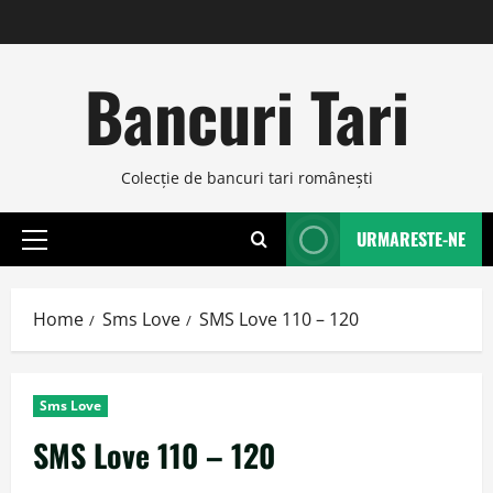
Skip
to
content
Bancuri Tari
Colecţie de bancuri tari româneşti
URMARESTE-NE
Primary
Menu
Home
Sms Love
SMS Love 110 – 120
Sms Love
SMS Love 110 – 120