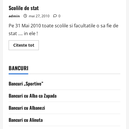
Scolile de stat
admin
mai 27, 2010
0
Pe 31 Mai 2010 toate scolile si facultatile o sa fie de
stat …. in ele !
Read
Citeste tot
more
about
Scolile
de
stat
BANCURI
Bancuri „Sportive”
Bancuri cu Alba ca Zapada
Bancuri cu Albanezi
Bancuri cu Alinuta