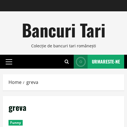
Skip
to
content
Bancuri Tari
Colecţie de bancuri tari româneşti
URMARESTE-NE
Primary
Menu
Home
greva
greva
Funny