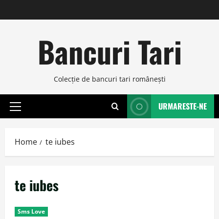
Skip
to
content
Bancuri Tari
Colecţie de bancuri tari româneşti
URMARESTE-NE
Primary
Menu
Home
te iubes
te iubes
Sms Love