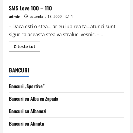
SMS Love 100 – 110
admin
octombrie 18, 2009
1
– Daca esti o stea…iar eu iubirea ta…atunci sunt
sigur ca aceasta stea va straluci vesnic. –...
Read
Citeste tot
more
about
SMS
Love
100
BANCURI
–
110
Bancuri „Sportive”
Bancuri cu Alba ca Zapada
Bancuri cu Albanezi
Bancuri cu Alinuta