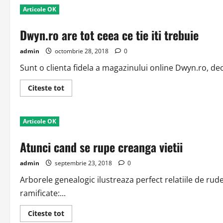
sa
Articole OK
ii
castigi
inima
Dwyn.ro are tot ceea ce tie iti trebuie
admin
octombrie 28, 2018
0
Sunt o clienta fidela a magazinului online Dwyn.ro, deo
Read
Citeste tot
more
about
Dwyn.ro
are
Articole OK
tot
ceea
ce
Atunci cand se rupe creanga vietii
tie
iti
trebuie
admin
septembrie 23, 2018
0
Arborele genealogic ilustreaza perfect relatiile de ru
ramificate:...
Read
Citeste tot
more