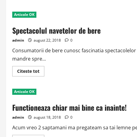
about
Atunci
cand
Articole OK
se
rupe
creanga
Spectacolul navetelor de bere
vietii
admin
august 22, 2018
0
Consumatorii de bere cunosc fascinatia spectacolelor 
mandre spre...
Read
Citeste tot
more
about
Spectacolul
navetelor
Articole OK
de
bere
Functioneaza chiar mai bine ca inainte!
admin
august 18, 2018
0
Acum vreo 2 saptamani ma pregateam sa tai lemne pent