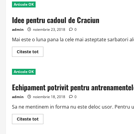
Articole OK
Idee pentru cadoul de Craciun
admin
noiembrie 23, 2018
0
Mai este o luna pana la cele mai asteptate sarbatori ale 
Read
Citeste tot
more
about
Idee
pentru
Articole OK
cadoul
de
Craciun
Echipament potrivit pentru antrenamentele
admin
noiembrie 18, 2018
0
Sa ne mentinem in forma nu este deloc usor. Pentru u
Read
Citeste tot
more
about
Echipament