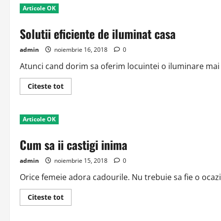
potrivit
Articole OK
pentru
antrenamentele
zilnice
Solutii eficiente de iluminat casa
admin
noiembrie 16, 2018
0
Atunci cand dorim sa oferim locuintei o iluminare mai b
Read
Citeste tot
more
about
Solutii
eficiente
Articole OK
de
iluminat
casa
Cum sa ii castigi inima
admin
noiembrie 15, 2018
0
Orice femeie adora cadourile. Nu trebuie sa fie o ocaz
Read
Citeste tot
more
about
Cum