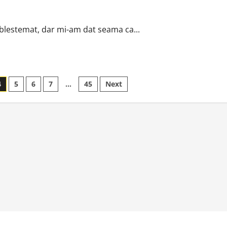
 blestemat, dar mi-am dat seama ca...
4
5
6
7
…
45
Next