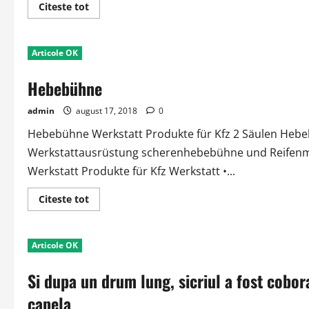
Read
Citeste tot
more
about
Functioneaza
chiar
Articole OK
mai
bine
ca
Hebebühne
inainte!
admin
august 17, 2018
0
Hebebühne Werkstatt Produkte für Kfz 2 Säulen Hebe
Werkstattausrüstung scherenhebebühne und Reifenmo
Werkstatt Produkte für Kfz Werkstatt •...
Read
Citeste tot
more
about
Hebebühne
Articole OK
Si dupa un drum lung, sicriul a fost cobor
capela