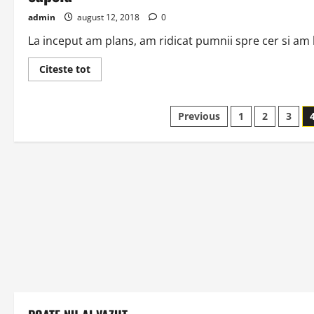
admin
august 12, 2018
0
La inceput am plans, am ridicat pumnii spre cer si am
Read
Citeste tot
more
about
Si
dupa
Paginație
Previous
1
2
3
un
drum
lung,
articole
sicriul
a
fost
coborat
pe
brate
din
masina
si
dus
cu
respect
in
capela