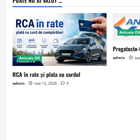
POATE NU AI VAZUT ...
Articole O
Pregateste-
admin
apr
Articole OK
RCA în rate și plata cu cardul
admin
mai 12, 2026
0