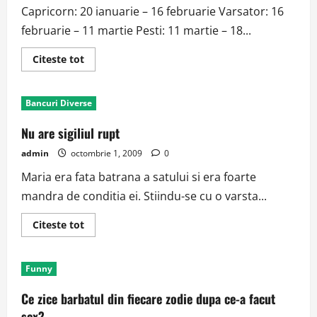
Capricorn: 20 ianuarie – 16 februarie Varsator: 16
februarie – 11 martie Pesti: 11 martie – 18...
Read
Citeste tot
more
about
Se
Schimba
Bancuri Diverse
Zodiile
Nu are sigiliul rupt
admin
octombrie 1, 2009
0
Maria era fata batrana a satului si era foarte
mandra de conditia ei. Stiindu-se cu o varsta...
Read
Citeste tot
more
about
Nu
are
Funny
sigiliul
rupt
Ce zice barbatul din fiecare zodie dupa ce-a facut
sex?