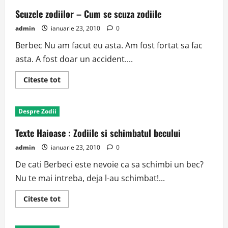
Scuzele zodiilor – Cum se scuza zodiile
admin
ianuarie 23, 2010
0
Berbec Nu am facut eu asta. Am fost fortat sa fac
asta. A fost doar un accident....
Read
Citeste tot
more
about
Scuzele
zodiilor
Despre Zodii
–
Cum
se
Texte Haioase : Zodiile si schimbatul becului
scuza
zodiile
admin
ianuarie 23, 2010
0
De cati Berbeci este nevoie ca sa schimbi un bec?
Nu te mai intreba, deja l-au schimbat!...
Read
Citeste tot
more
about
Texte
Haioase