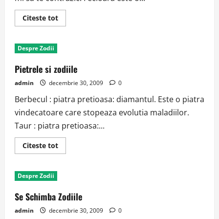
Read
Citeste tot
more
about
Trasaturi
amuzante
Despre Zodii
ale
zodiilor
–
Pietrele si zodiile
Fecioara
admin
decembrie 30, 2009
0
Berbecul : piatra pretioasa: diamantul. Este o piatra
vindecatoare care stopeaza evolutia maladiilor.
Taur : piatra pretioasa:...
Read
Citeste tot
more
about
Pietrele
si
Despre Zodii
zodiile
Se Schimba Zodiile
admin
decembrie 30, 2009
0