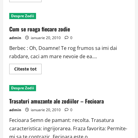
more
about
Zodiile
si
Despre Zodii
semenele
de
circulatie
Cum se roaga fiecare zodie
admin
ianuarie 20, 2010
0
Berbec : Oh, Doamne! Te rog frumos sa imi dai
rabdare, caci am mare nevoie de ea....
Read
Citeste tot
more
about
Cum
se
Despre Zodii
roaga
fiecare
zodie
Trasaturi amuzante ale zodiilor – Fecioara
admin
ianuarie 20, 2010
0
Fecioara Semn de pamant: recolta. Trasatura
caracteristica: ingrijorarea. Fraza favorita: Permite-
mi sa te contrazic. Fecioara este o...